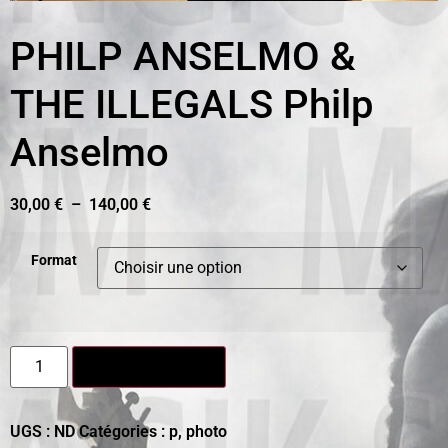
PHILP ANSELMO &
THE ILLEGALS Philp
Anselmo
30,00
€
–
140,00
€
Format
Ajouter au panier
UGS :
ND
Catégories :
p
,
photo