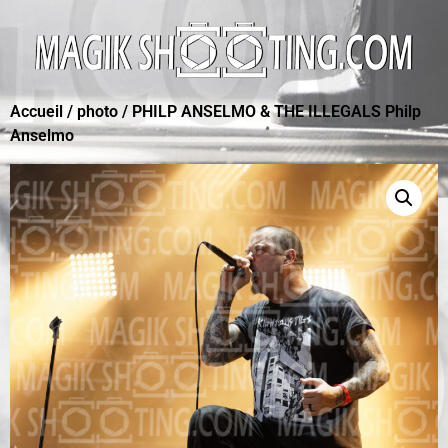
Accueil
/
photo
/ PHILP ANSELMO & THE ILLEGALS Philp
Anselmo