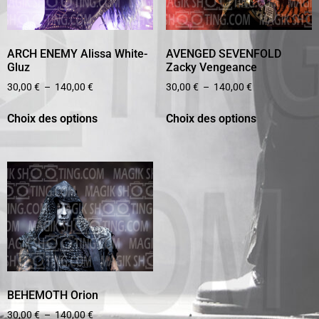
ARCH ENEMY Alissa White-
AVENGED SEVENFOLD
Gluz
Zacky Vengeance
30,00
€
–
140,00
€
30,00
€
–
140,00
€
Choix des options
Choix des options
BEHEMOTH Orion
30,00
€
–
140,00
€