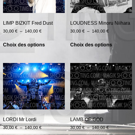
LIMP BIZKIT Fred Dust
LOUDNESS Minoru Niihara
30,00
€
–
140,00
€
30,00
€
–
140,00
€
Choix des options
Choix des options
LORDI Mr Lordi
LAMB OF GOD
30,00
€
–
140,00
€
30,00
€
–
140,00
€