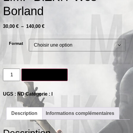
Borland
30,00
€
–
140,00
€
Format
Ajouter au panier
UGS :
ND
Catégorie :
l
Description
Informations complémentaires
Description